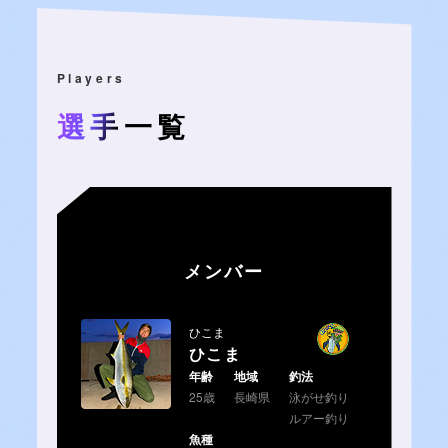
Players
選手一覧
メンバー
ひこま
ひこま
年齢
地域
釣法
25歳
長崎県
泳がせ釣り
ルアー釣り
魚種